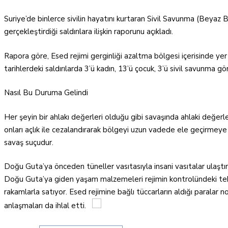
Suriye’de binlerce sivilin hayatını kurtaran Sivil Savunma (Beyaz 
gerçekleştirdiği saldırılara ilişkin raporunu açıkladı.
Rapora göre, Esed rejimi gerginliği azaltma bölgesi içerisinde ye
tarihlerdeki saldırılarda 3’ü kadın, 13’ü çocuk, 3’ü sivil savunma gör
Nasıl Bu Duruma Gelindi
Her şeyin bir ahlakı değerleri olduğu gibi savaşında ahlaki değerl
onları açlık ile cezalandırarak bölgeyi uzun vadede ele geçirmeye ça
savaş suçudur.
Doğu Guta’ya önceden tüneller vasıtasıyla insani vasıtalar ulaştı
Doğu Guta’ya giden yaşam malzemeleri rejimin kontrolündeki tek b
rakamlarla satıyor. Esed rejimine bağlı tüccarların aldığı parala
anlaşmaları da ihlal etti.