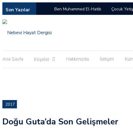
Ben Muhammed El-Hatib
Çocuk Yeti
Son Yazılar
“Makbul Din” Dayatması ve Kriminalize Ed
Tefsir Okumalarına Dair Mülahazalar
Ana Sayfa
Hakkımızda
İletişim
Kün
Köşeler
2017
Doğu Guta’da Son Gelişmeler