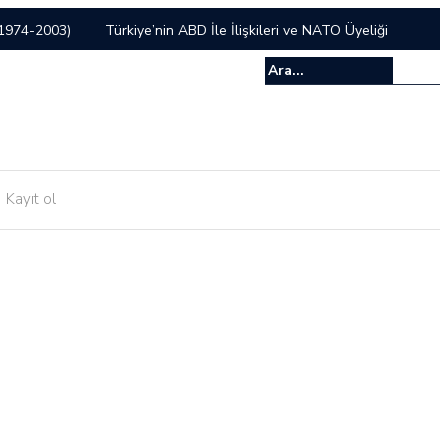
 (1974-2003)
Türkiye’nin ABD İle İlişkileri ve NATO Üyeliği
 Düşmanlarına Dostluk Sunmak
Kur’an Ezberinin Faydaları
Kayıt ol