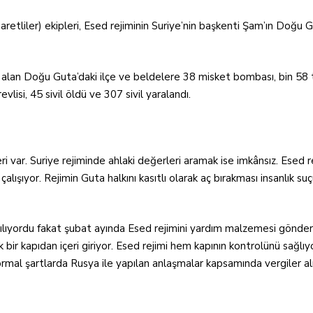
Baretliler) ekipleri, Esed rejiminin Suriye’nin başkenti Şam’ın Doğu
r alan Doğu Guta’daki ilçe ve beldelere 38 misket bombası, bin 58 t
evlisi, 45 sivil öldü ve 307 sivil yaralandı.
eri var. Suriye rejiminde ahlaki değerleri aramak ise imkânsız. Esed 
lışıyor. Rejimin Guta halkını kasıtlı olarak aç bırakması insanlık suç
rılıyordu fakat şubat ayında Esed rejimini yardım malzemesi gönderi
ir kapıdan içeri giriyor. Esed rejimi hem kapının kontrolünü sağlı
r normal şartlarda Rusya ile yapılan anlaşmalar kapsamında vergiler 