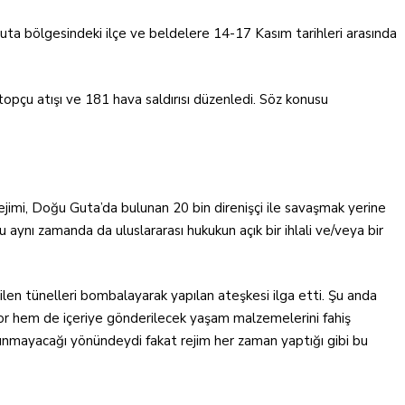
 Guta bölgesindeki ilçe ve beldelere 14-17 Kasım tarihleri arasında
opçu atışı ve 181 hava saldırısı düzenledi. Söz konusu
rejimi, Doğu Guta’da bulunan 20 bin direnişçi ile savaşmak yerine
u aynı zamanda da uluslararası hukukun açık bir ihlali ve/veya bir
len tünelleri bombalayarak yapılan ateşkesi ilga etti. Şu anda
yor hem de içeriye gönderilecek yaşam malzemelerini fahiş
alınmayacağı yönündeydi fakat rejim her zaman yaptığı gibi bu