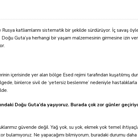
Rusya katliamlarını sistematik bir şekilde sürdürüyor. İç savaş öyle b
ığı Doğu Guta’ya herhangi bir yaşam malzemesinin girmesine izin ve
or.
nin içerisinde yer alan bölge Esed rejimi tarafından kuşatılmış du
bölgede, binlerce sivil de ‘yetersiz beslenme’ nedeniyle hastalıkla
lde.
ındaki Doğu Guta’da yaşıyoruz. Burada çok zor günler geçiriyo
klarımız güvende değil. Yağ yok, su yok, ekmek yok temel ihtiyaçl
tor bulamıyoruz. Ne yapacağımı bilmiyorum, buradaki durumu daha ası