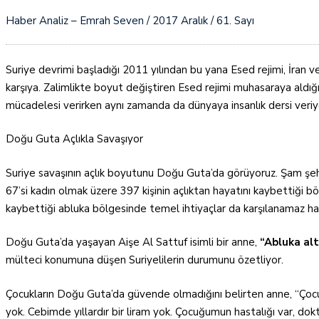
Haber Analiz – Emrah Seven / 2017 Aralık / 61. Sayı
Suriye devrimi başladığı 2011 yılından bu yana Esed rejimi, İran ve 
karşıya. Zalimlikte boyut değiştiren Esed rejimi muhasaraya ald
mücadelesi verirken aynı zamanda da dünyaya insanlık dersi veriy
Doğu Guta Açlıkla Savaşıyor
Suriye savaşının açlık boyutunu Doğu Guta’da görüyoruz. Şam şehri
67’si kadın olmak üzere 397 kişinin açlıktan hayatını kaybettiği 
kaybettiği abluka bölgesinde temel ihtiyaçlar da karşılanamaz ha
Doğu Guta’da yaşayan Aişe Al Sattuf isimli bir anne,
“Abluka alt
mülteci konumuna düşen Suriyelilerin durumunu özetliyor.
Çocukların Doğu Guta’da güvende olmadığını belirten anne, “Çocu
yok. Cebimde yıllardır bir liram yok. Çocuğumun hastalığı var, dok