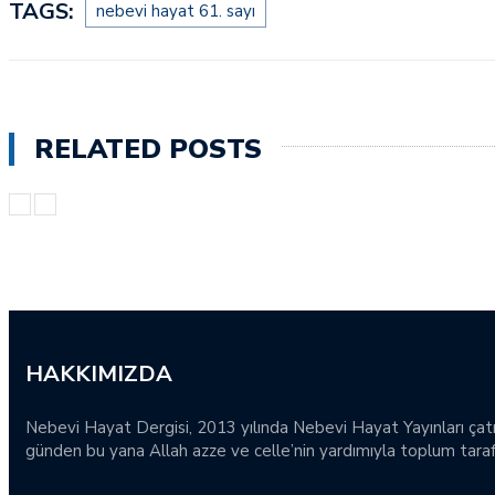
TAGS:
nebevi hayat 61. sayı
RELATED POSTS
HAKKIMIZDA
Nebevi Hayat Dergisi, 2013 yılında Nebevi Hayat Yayınları çatı
günden bu yana Allah azze ve celle’nin yardımıyla toplum tarafı