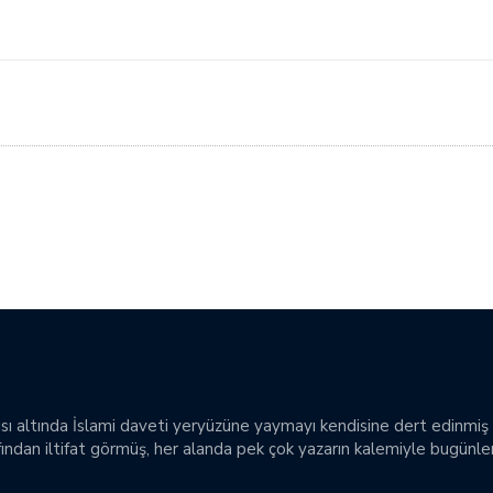
sı altında İslami daveti yeryüzüne yaymayı kendisine dert edinmiş 
ndan iltifat görmüş, her alanda pek çok yazarın kalemiyle bugünler