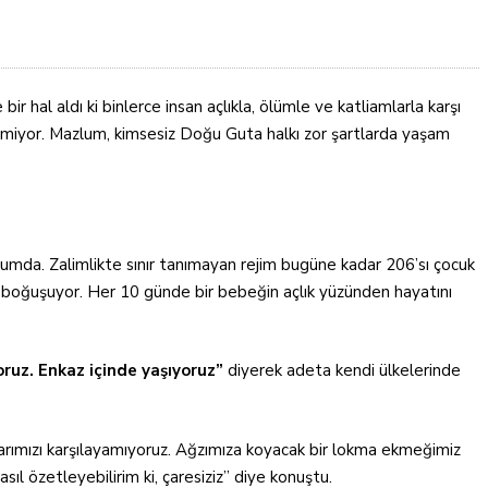
ir hal aldı ki binlerce insan açlıkla, ölümle ve katliamlarla karşı
rmiyor. Mazlum, kimsesiz Doğu Guta halkı zor şartlarda yaşam
rumda. Zalimlikte sınır tanımayan rejim bugüne kadar 206’sı çocuk
rla boğuşuyor. Her 10 günde bir bebeğin açlık yüzünden hayatını
ruz. Enkaz içinde yaşıyoruz”
diyerek adeta kendi ülkelerinde
arımızı karşılayamıyoruz. Ağzımıza koyacak bir lokma ekmeğimiz
l özetleyebilirim ki, çaresiziz” diye konuştu.