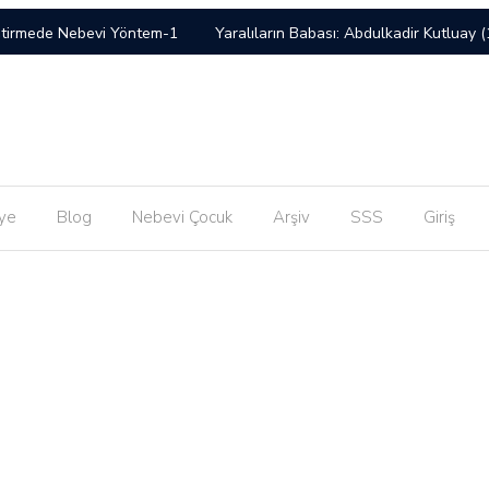
ştirmede Nebevi Yöntem-1
Yaralıların Babası: Abdulkadir Kutluay
ilen Kavramlar
İran Meselesine Doğru Bakış Ne Olmalı?
Allah
Kur’an-ı Kerim’in Anlaşılmasının Önündeki Engeller
ye
Blog
Nebevi Çocuk
Arşiv
SSS
Giriş