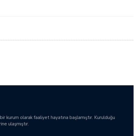
bir kurum olarak faaliyet hayatına başlamıştır. Kurulduğu
ine ulaşmıştır.