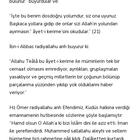
bulunur.” buyurdular ve:
“İşte bu benim dosdoğru yolumdur, siz ona uyunuz.
Başkaca yollara gidip de onlar sizi Allah’ın yolundan
ayırmasın.” âyet-i kerime’sini okudular.” (21)
İbn-i Abbas radiyallahu anh buyurur ki:
“Allahu Teâlâ bu âyet-i kerime ile müminlerin tek bir
cemaat olmasını emrediyor, ayrılıkları, gruplaşmaları
yasaklıyor ve geçmiş milletlerin bir çoğunun bölünüp
parçalanma yüzünden yıkılıp yok olduklarını haber
veriyor.”
Hz Ömer radiyallahu anh Efendimiz, Kudüs halkına verdiği
emannamenin hutbesinde sözlerine şöyle başlamıştır:
“Hamd olsun O Allah’a ki bizi İslâm dini ile aziz etti. İman
ile şereflendirdi. Muhammed sallallahu aleyhi ve sellem
hürmetine bizi rahmetine nâil kıldı. Dalâletten kurtardı.