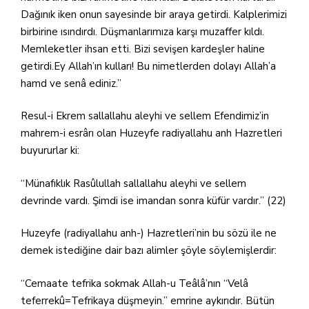
Dağınık iken onun sayesinde bir araya getirdi. Kalplerimizi
birbirine ısındırdı. Düşmanlarımıza karşı muzaffer kıldı.
Memleketler ihsan etti. Bizi sevişen kardeşler haline
getirdi.Ey Allah’ın kulları! Bu nimetlerden dolayı Allah’a
hamd ve senâ ediniz.”
Resul-i Ekrem sallallahu aleyhi ve sellem Efendimiz’in
mahrem-i esrârı olan Huzeyfe radiyallahu anh Hazretleri
buyururlar ki:
“Münafıklık Rasûlullah sallallahu aleyhi ve sellem
devrinde vardı. Şimdi ise imandan sonra küfür vardır.” (22)
Huzeyfe (radiyallahu anh-) Hazretleri’nin bu sözü ile ne
demek istediğine dair bazı alimler şöyle söylemişlerdir:
“Cemaate tefrika sokmak Allah-u Teâlâ’nın “Velâ
teferrekû=Tefrikaya düşmeyin.” emrine aykırıdır. Bütün