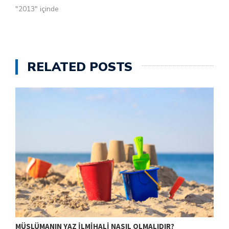
"2013" içinde
“Muhammed Allah’ın
elçisidir. Beraberinde
bulunanlar da…
RELATED POSTS
MÜSLÜMANIN YAZ İLMIHALI NASIL OLMALIDIR?
B