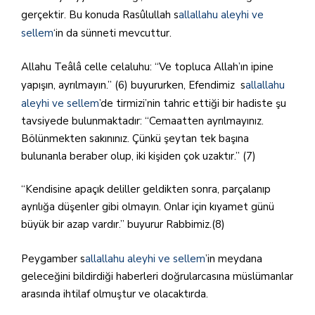
gerçektir. Bu konuda Rasûlullah s
allallahu aleyhi ve
sellem
‘in da sünneti mevcuttur.
Allahu Teâlâ celle celaluhu: “Ve topluca Allah’ın ipine
yapışın, ayrılmayın.” (6) buyururken, Efendimiz s
allallahu
aleyhi ve sellem
’de tirmizi’nin tahric ettiği bir hadiste şu
tavsiyede bulunmaktadır: “Cemaatten ayrılmayınız.
Bölünmekten sakınınız. Çünkü şeytan tek başına
bulunanla beraber olup, iki kişiden çok uzaktır.” (7)
“Kendisine apaçık deliller geldikten sonra, parçalanıp
ayrılığa düşenler gibi olmayın. Onlar için kıyamet günü
büyük bir azap vardır.” buyurur Rabbimiz.(8)
Peygamber s
allallahu aleyhi ve sellem
’in meydana
geleceğini bildirdiği haberleri doğrularcasına müslümanlar
arasında ihtilaf olmuştur ve olacaktırda.