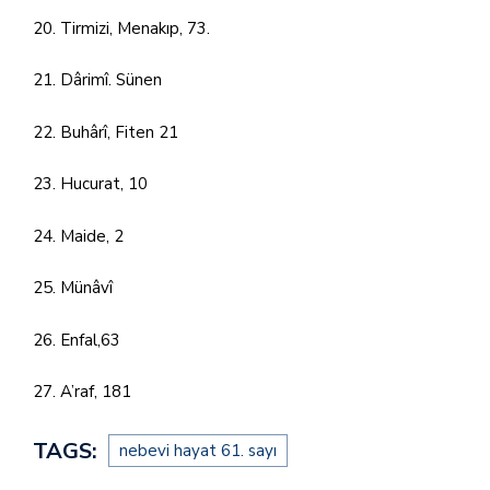
20. Tirmizi, Menakıp, 73.
21. Dârimî. Sünen
22. Buhârî, Fiten 21
23. Hucurat, 10
24. Maide, 2
25. Münâvî
26. Enfal,63
27. A’raf, 181
TAGS:
nebevi hayat 61. sayı