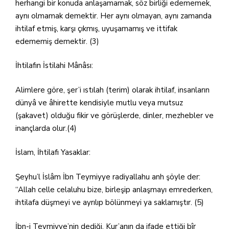
herhangi bir konuda anlaşamamak, söz birliği edememek,
aynı olmamak demektir. Her aynı olmayan, aynı zamanda
ihtilaf etmiş, karşı çıkmış, uyuşamamış ve ittifak
edememiş demektir. (3)
İhtilafın İstilahi Mânâsı:
Alimlere göre, şer’i ıstılah (terim) olarak ihtilaf, insanların
dünyâ ve âhirette kendisiyle mutlu veya mutsuz
(şakavet) olduğu fikir ve görüşlerde, dinler, mezhebler ve
inançlarda olur.(4)
İslam, İhtilafı Yasaklar:
Şeyhu’l İslâm İbn Teymiyye radiyallahu anh şöyle der:
“Allah celle celaluhu bize, birleşip anlaşmayı emrederken,
ihtilafa düşmeyi ve ayrılıp bölünmeyi ya saklamıştır. (5)
İbn-i Teymiyye’nin dediği, Kur’anın da ifade ettiği bîr