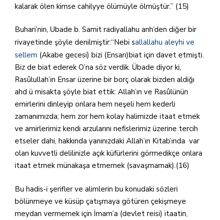
kalarak ölen kimse cahilyye ölümüyle ölmüştür.” (15)
Buhari’nin, Ubade b. Samit radiyallahu anh’den diğer bir
rivayetinde şöyle denilmiştir:“Nebi s
allallahu aleyhi ve
sellem
(Akabe gecesi) bizi (Ensarı)biat için davet etmişti.
Biz de biat ederek O’na söz verdik. Übade diyor ki,
Rasûlullah’ın Ensar üzerine bir borç olarak bizden aldiğı
ahd ü misakta şöyle biat ettik: Allah’ın ve Rasûlünün
emirlerini dinleyip onlara hem neşeli hem kederli
zamanımızda; hem zor hem kolay halimizde itaat etmek
ve amirlerimiz kendi arzularını nefislerimiz üzerine tercih
etseler dahi, hakkında yanınızdaki Allah’ın Kitab’ında var
olan kuvvetli delilinizle açık küfürlerini görmedikçe onlara
itaat etmek münakaşa etmemek (savaşmamak).(16)
Bu hadis-i şerifler ve alimlerin bu konudaki sözleri
bölünmeye ve küsüp çatışmaya götüren çekişmeye
meydan vermemek için İmam’a (devlet reisi) itaatin,