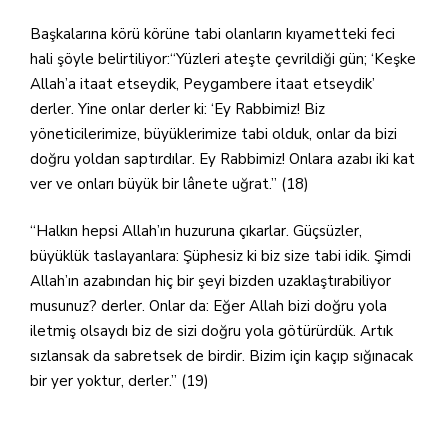
Başkalarına körü körüne tabi olanların kıyametteki feci
hali şöyle belirtiliyor:“Yüzleri ateşte çevrildiği gün; ‘Keşke
Allah’a itaat etseydik, Peygambere itaat etseydik’
derler. Yine onlar derler ki: ‘Ey Rabbimiz! Biz
yöneticilerimize, büyüklerimize tabi olduk, onlar da bizi
doğru yoldan saptırdılar. Ey Rabbimiz! Onlara azabı iki kat
ver ve onları büyük bir lânete uğrat.” (18)
“Halkın hepsi Allah’ın huzuruna çıkarlar. Güçsüzler,
büyüklük taslayanlara: Şüphesiz ki biz size tabi idik. Şimdi
Allah’ın azabından hiç bir şeyi bizden uzaklaştırabiliyor
musunuz? derler. Onlar da: Eğer Allah bizi doğru yola
iletmiş olsaydı biz de sizi doğru yola götürürdük. Artık
sızlansak da sabretsek de birdir. Bizim için kaçıp sığınacak
bir yer yoktur, derler.” (19)