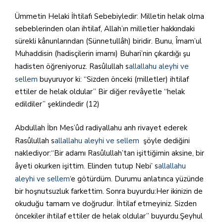
Ümmetin Helaki İhtilafı Sebebiyledir: Milletin helak olma
sebeblerinden olan ihtilaf, Allah’ın milletler hakkındaki
sürekli kânunlarından (Sünnetullâh) biridir. Bunu, Îmam’ul
Muhaddisin (hadisçilerin imamı) Buhari’nin çıkardığı şu
hadisten öğreniyoruz. Rasûlullah s
allallahu aleyhi ve
sellem
buyuruyor ki: “Sizden önceki (milletler) ihtilaf
ettiler de helak oldular” Bir diğer revâyetle “helak
edildiler” şeklindedir (12)
Abdullah İbn Mes’ûd radiyallahu anh rivayet ederek
Rasûlullah s
allallahu aleyhi ve sellem
şöyle dediğini
naklediyor:“Bir adamı Rasûlullah’tan işittiğimin aksine, bir
âyeti okurken işittim. Elinden tutup Nebi’ s
allallahu
aleyhi ve sellem
‘e götürdüm. Durumu anlatınca yüzünde
bir hoşnutsuzluk farkettim. Sonra buyurdu:Her ikinizin de
okuduğu tamam ve doğrudur. İhtilaf etmeyiniz. Sizden
öncekiler ihtilaf ettiler de helak oldular” buyurdu.Şeyhul