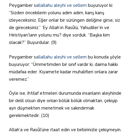
Peygamber s
allallahu aleyhi ve sellem
buyuruyor ki:
“Sizden öncekilerin yolunu adım adım, karış karış
izleyeceksiniz. Eğer onlar bir sürüngen deliğine girse, siz
de gireceksiniz.” ‘Ey Allah’ın Rasûlü, Yahudiler’in ve
Hıristiyan’ların yolunu mu? diye sorduk. “Başka kim
olacak?” Buyurdular. (9)
Peygamber s
allallahu aleyhi ve sellem
bu konuda şöyle
buyuruyor: “Ümmetimden bir sınıf vardır ki, daima hakkı
müdafaa eder. Kıyamete kadar muhalifleri onlara zarar
veremez.”
Öyle ise, ihtilaf etmeleri durumunda insanların aleyhinde
bir delil olsun diye onları bölük bölük olmaktan, çekişip
ayrı düşmekten menetmek ve sakındırmak
gerekmektedir. (10)
Allah’a ve Rasûl’üne itaat edin ve birbirinizle çekişmeyin.