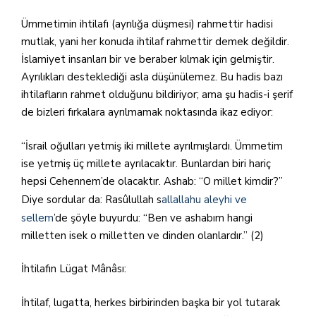
Ümmetimin ihtilafı (ayrılığa düşmesi) rahmettir hadisi
mutlak, yani her konuda ihtilaf rahmettir demek değildir.
İslamiyet insanları bir ve beraber kılmak için gelmiştir.
Ayrılıkları desteklediği asla düşünülemez. Bu hadis bazı
ihtilafların rahmet olduğunu bildiriyor; ama şu hadis-i şerif
de bizleri fırkalara ayrılmamak noktasında ikaz ediyor:
“İsrail oğulları yetmiş iki millete ayrılmışlardı. Ümmetim
ise yetmiş üç millete ayrılacaktır. Bunlardan biri hariç
hepsi Cehennem’de olacaktır. Ashab: “O millet kimdir?”
Diye sordular da: Rasûlullah s
allallahu aleyhi ve
sellem
’de şöyle buyurdu: “Ben ve ashabım hangi
milletten isek o milletten ve dinden olanlardır.” (2)
İhtilafın Lügat Mânâsı:
İhtilaf, lugatta, herkes birbirinden başka bir yol tutarak