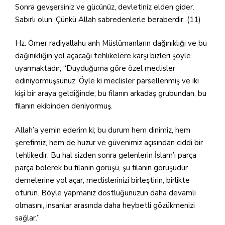
Sonra gevşersiniz ve gücünüz, devletiniz elden gider.
Sabırlı olun. Çünkü Allah sabredenlerle beraberdir. (11)
Hz. Ömer radiyallahu anh Müslümanların dağınıklığı ve bu
dağınıklığın yol açacağı tehlikelere karşı bizleri şöyle
uyarmaktadır; “Duyduğuma göre özel meclisler
ediniyormuşsunuz. Öyle ki meclisler parsellenmiş ve iki
kişi bir araya geldiğinde; bu filanın arkadaş grubundan, bu
filanın ekibinden deniyormuş.
Allah’a yemin ederim ki; bu durum hem dinimiz, hem
şerefimiz, hem de huzur ve güvenimiz açısından ciddi bir
tehlikedir. Bu hal sizden sonra gelenlerin İslam’ı parça
parça bölerek bu filanın görüşü, şu filanın görüşüdür
demelerine yol açar, meclislerinizi birleştirin, birlikte
oturun. Böyle yapmanız dostluğunuzun daha devamlı
olmasını, insanlar arasında daha heybetli gözükmenizi
sağlar.”