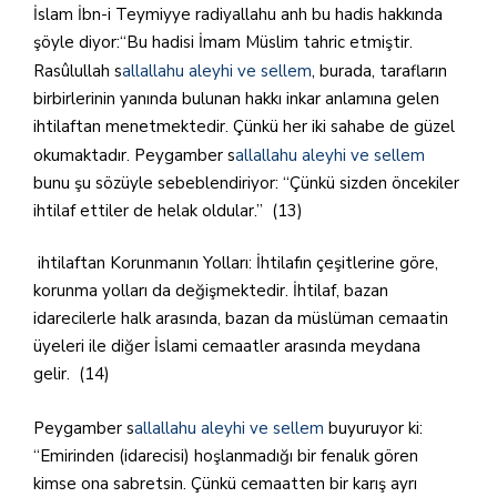
İslam İbn-i Teymiyye radiyallahu anh bu hadis hakkında
şöyle diyor:“Bu hadisi İmam Müslim tahric etmiştir.
Rasûlullah s
allallahu aleyhi ve sellem
, burada, tarafların
birbirlerinin yanında bulunan hakkı inkar anlamına gelen
ihtilaftan menetmektedir. Çünkü her iki sahabe de güzel
okumaktadır. Peygamber s
allallahu aleyhi ve sellem
bunu şu sözüyle sebeblendiriyor: “Çünkü sizden öncekiler
ihtilaf ettiler de helak oldular.” (13)
ihtilaftan Korunmanın Yolları: İhtilafın çeşitlerine göre,
korunma yolları da değişmektedir. İhtilaf, bazan
idarecilerle halk arasında, bazan da müslüman cemaatin
üyeleri ile diğer İslami cemaatler arasında meydana
gelir. (14)
Peygamber s
allallahu aleyhi ve sellem
buyuruyor ki:
“Emirinden (idarecisi) hoşlanmadığı bir fenalık gören
kimse ona sabretsin. Çünkü cemaatten bir karış ayrı