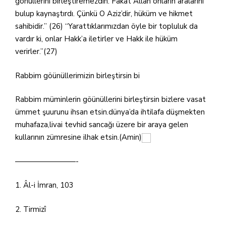
gönüllerini birleştiremezdin. Fakat Allah onların aralarını
bulup kaynaştırdı. Çünkü O Aziz’dir, hüküm ve hikmet
sahibidir.” (26) “Yarattıklarımızdan öyle bir topluluk da
vardır ki, onlar Hakk’a iletirler ve Hakk ile hüküm
verirler.”(27)
Rabbim göünüllerimizin birleştirsin bi
Rabbim müminlerin göünüllerini birleştirsin bizlere vasat
ümmet şuurunu ihsan etsin.dünya’da ihtilafa düşmekten
muhafaza,livai tevhid sancağı üzere bir araya gelen
kullarının zümresine ilhak etsin.(Amin)
————————-
1. Âl-i İmran, 103
2. Tirmizî