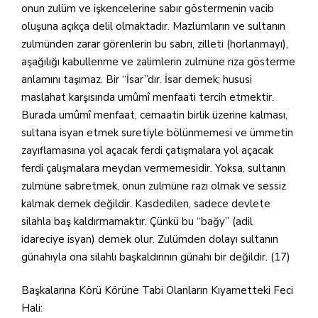
onun zulüm ve işkencelerine sabır göstermenin vacib
oluşuna açıkça delil olmaktadır. Mazlumların ve sultanın
zulmünden zarar görenlerin bu sabrı, zilleti (horlanmayı),
aşağılığı kabullenme ve zalimlerin zulmüne rıza gösterme
anlamını taşımaz. Bir “İsar”dır. İsar demek; hususi
maslahat karşısında umûmî menfaati tercih etmektir.
Burada umûmî menfaat, cemaatin birlik üzerine kalması,
sultana isyan etmek suretiyle bölünmemesi ve ümmetin
zayıflamasına yol açacak ferdi çatışmalara yol açacak
ferdi çalışmalara meydan vermemesidir. Yoksa, sultanın
zulmüne sabretmek, onun zulmüne razı olmak ve sessiz
kalmak demek değildir. Kasdedilen, sadece devlete
silahla baş kaldırmamaktır. Çünkü bu “bağy” (adil
idareciye isyan) demek olur. Zulümden dolayı sultanın
günahıyla ona silahlı başkaldırının günahı bir değildir. (17)
Başkalarına Körü Körüne Tabi Olanların Kıyametteki Feci
Hali: