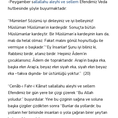
-Peygamber s
allallahu aleyhi ve sellem
Efendimiz Veda
hutbesinde şöyle buyurmaktadır:
“Müminler! Sözümü iyi dinleyiniz ve iyi belleyiniz!
Müslüman Müslüman’ın kardeşidir. Sonuçta bütün
Müslümanlar kardeştir. Bir Müslüman’a kardeşinin kanı da,
malı da helal olmaz. Fakat malını gönül hoşnutluğu ile
vermişse o başkadır.”“Ey İnsanlar! Şunu iyi biliniz ki,
Rabbiniz birdir, atanız birdir. Hepiniz Âdem’in
çocuklarısınız, Âdem de topraktandır. Arap’ın başka ırka,
başka ırkın Arap’a, beyaz ırkın siyah ırka, siyah ırkın beyaz
ırka –takva dışında- bir üstünlüğü yoktur.” (20)
“Cenâb-ı Fahr-i Kâinat sallallahu aleyhi ve sellem
Efendimiz bir gün yere bir çizgi çizerek “Bu Allah
yoludur.” buyurdular. Yine bu çizginin sağına ve soluna
başka çizgiler çizdikten sonra “Bunlar da yollardır, bu
yolların her birisinde insanları o yola çağıran birer şeytan