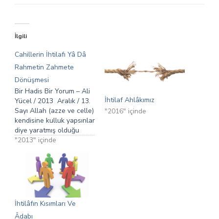
İlgili
Cahillerin İhtilafı Yâ Dâ
Rahmetin Zahmete
Dönüşmesi
Bir Hadis Bir Yorum – Ali
İhtilaf Ahlâkımız
Yücel / 2013 Aralık / 13.
Sayı Allah (azze ve celle)
"2016" içinde
kendisine kulluk yapsınlar
diye yaratmış olduğu
insanların içerisinden
"2013" içinde
hakiki manada iman
edenleri kardeş ilan
etmiş, aralarında şefkatli
ve merhametli
davranmaları gerektiğini
sahabelerin şahsında
İhtilâfın Kısımları Ve
müslümanlara emretmiş
Âdabı
ve öğretmiştir.