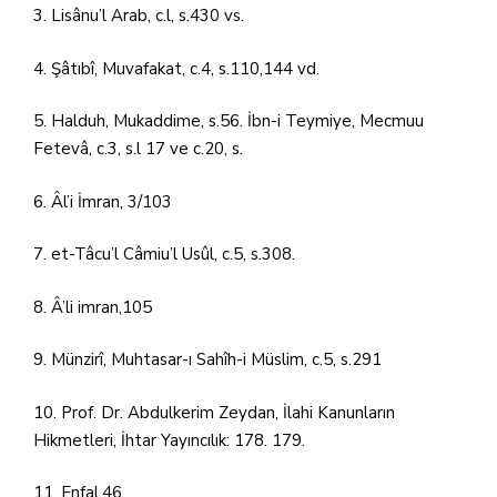
3. Lisânu’l Arab, c.l, s.430 vs.
4. Şâtıbî, Muvafakat, c.4, s.110,144 vd.
5. Halduh, Mukaddime, s.56. İbn-i Teymiye, Mecmuu
Fetevâ, c.3, s.l 17 ve c.20, s.
6. Âl’i İmran, 3/103
7. et-Tâcu’l Câmiu’l Usûl, c.5, s.308.
8. Â’li imran,105
9. Münzirî, Muhtasar-ı Sahîh-i Müslim, c.5, s.291
10. Prof. Dr. Abdulkerim Zeydan, İlahi Kanunların
Hikmetleri, İhtar Yayıncılık: 178. 179.
11. Enfal,46