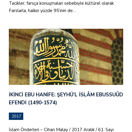
Tacikler, farsça konuşmaları sebebiyle kültürel olarak
Farslarla, halkın yüzde 95’inin de…
İKINCI EBU HANIFE: ŞEYHÜ’L İSLÂM EBUSSUÛD
EFENDI (1490-1574)
2017
İslam Önderleri – Cihan Malay / 2017 Aralık / 61. Sayı