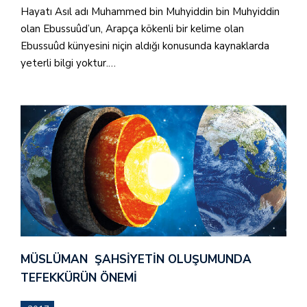
Hayatı Asıl adı Muhammed bin Muhyiddin bin Muhyiddin
olan Ebussuûd’un, Arapça kökenli bir kelime olan
Ebussuûd künyesini niçin aldığı konusunda kaynaklarda
yeterli bilgi yoktur.…
MÜSLÜMAN ŞAHSIYETIN OLUŞUMUNDA
TEFEKKÜRÜN ÖNEMI