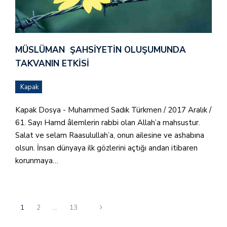
MÜSLÜMAN ŞAHSIYETIN OLUŞUMUNDA
TAKVANIN ETKISI
Kapak
Kapak Dosya - Muhammed Sadık Türkmen / 2017 Aralık /
61. Sayı Hamd âlemlerin rabbi olan Allah’a mahsustur.
Salat ve selam Raasulullah’a, onun ailesine ve ashabına
olsun. İnsan dünyaya ilk gözlerini açtığı andan itibaren
korunmaya…
1
2
…
13