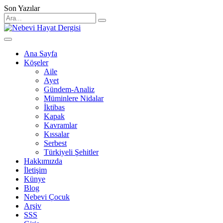
Son Yazılar
Search
for:
Ana Sayfa
Köşeler
Aile
Ayet
Gündem-Analiz
Müminlere Nidalar
İktibas
Kapak
Kavramlar
Kıssalar
Serbest
Türkiyeli Şehitler
Hakkımızda
İletişim
Künye
Blog
Nebevi Çocuk
Arşiv
SSS