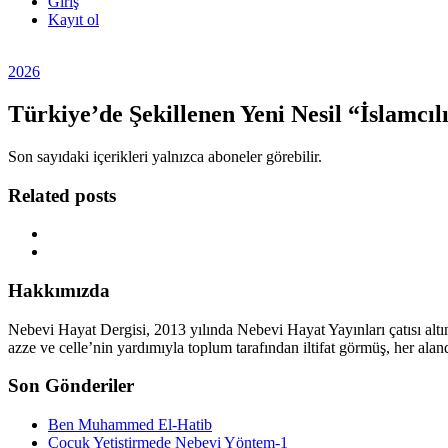
Giriş
Kayıt ol
2026
Türkiye’de Şekillenen Yeni Nesil “İslamcıl
Son sayıdaki içerikleri yalnızca aboneler görebilir.
Related posts
Hakkımızda
Nebevi Hayat Dergisi, 2013 yılında Nebevi Hayat Yayınları çatısı alt
azze ve celle’nin yardımıyla toplum tarafından iltifat görmüş, her ala
Son Gönderiler
Ben Muhammed El-Hatib
Çocuk Yetiştirmede Nebevi Yöntem-1