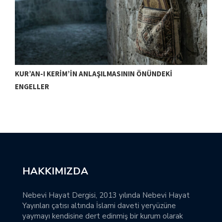
KUR’AN-I KERIM’IN ANLAŞILMASININ ÖNÜNDEKI
T
ENGELLER
HAKKIMIZDA
Nebevi Hayat Dergisi, 2013 yılında Nebevi Hayat
Yayınları çatısı altında İslami daveti yeryüzüne
yaymayı kendisine dert edinmiş bir kurum olarak