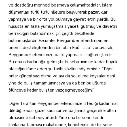
ve dosdoğru menheci bozmaya çalışmaktadırlar. İslam
düşmanları türlü türlü hilelere başvurarak pazarlıklar
yapmaya ve bir orta yol bulmaya gayret etmişlerdir. Bu
hususta en fazla yumuşatma siyaseti gütmüş ve davetin
berraklığını bulandırmak için çeşitli tekliflerde
bulunmuşlardır. Ezcümle: Peygamber efendimizin en
önemli destekçilerinden biri olan Ebû Talip’i zorlayarak,
Peygamber efendimize baskı yapmasını sağlamışlardır.
Bu ona o kadar ağır gelmiştir ki, sebatının ne kadar büyük
olacağını ifade eden şu tarihi sözünü söylemiştir: “Eğer
onlar güneşi sağ elime ve ayı da sol elime koysalar dahi
yine de bu iş tamamlanıncaya ya da ben bu uğurda
ölünceye kadar bu işten vazgeçmeyeceğim.”
Diğer taraftan Peygamber efendimize istediği kadar mal,
dilediği kadar güzel kadınlar ve başlarına geçerek kralları
olmasını teklif ediyorlardı. Yine ona bir sene kendi
ilahlarına tapması mukabilinde, kendilerinin de bir sene