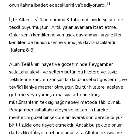
11
onun ilahına ibadet edeceklerini va’dediyorlardı.
İşte Allah Teâlâ bu durumu Kitab’ı mübininde şu şekilde
tescil buyurmuştur: “Artık yalanlayanlara itaat etme.
Onlar senin kendilerine yumuşak davranmanı arzu etiler;
kendileri de bunun üzerine yumuşak davranacaklardı.”
(Kalem: 8-9)
Allah Teâlâ’nın inayet ve gözetiminde Peygamber
sallallahu aleyhi ve sellem bütün bu hilelere ve taviz
tekliflerine karşı en zor şartlarda dahi sebat göstermiş ve
tevfik’i ilâhiye mazhar olmuştur. Bu tür hilelere, aceleye
getirme veya yumuşatma siyasetlerine karşı
müslümanların tek sığınağı; nebevi metoda tâbi olmak,
Peygamber sallallahu aleyhi ve sellem’in hareket
menhecini güzel bir şekilde anlayarak son derece büyük
bir titizlikle ona riayet etmektir. Ancak bu şekilde onlar
da tevfik’i ilâhiye mazhar olurlar. Zira Allah’ın rızasına ve