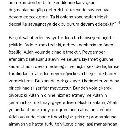
ümmetimden bir taife, kendilerine karşı çıkan
düşmanlarına gâlip gelerek hak üzerinde savaşmaya
devam edeceklerdir. Ta ki onların sonuncuları Mesih
14
deccal ile savaşıncaya dek bu durum devam edecektir.”
Bir çok sahabeden rivayet edilen bu hadisi şerif açık bir
şekilde ifade etmektedir ki, nebevi menhecin en önemli
özelliği Allah yolunda cihad etmektir. Peygamber
efendimiz sallallahu aleyhi ve sellem, kıyamet gününe
kadar cihadın devam edeceğini ve hiçbir şekilde hiç kimse
tarafından iptal edilemeyeceğini kesin bir şekilde haber
vermektedir. Bu konuda pek çok ayeti kerimeler ve daha
bir çok hadis’i şerifler mevcuttur. Bundan yola çıkarak
diyoruz ki: Allah’ın dinine hizmet etmeyi ve Allah’ın
şeriatını hakim kılmayı gaye edinen Müslümanların, Allah
yolunda cihad etmeyi programlarına almaları zarûridir.
Allah yolunda cihad etmeyi hiçbir şekilde programlarına
almayan ve hatta türlü te’villerle cihadı asıl manasından