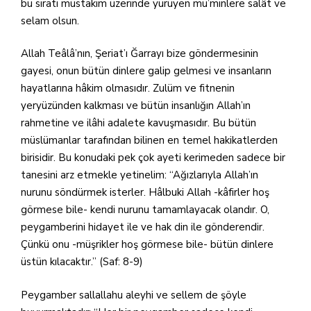
bu sıratı müstakim üzerinde yürüyen mü’minlere salât ve
selam olsun.
Allah Teâlâ’nın, Şeriat’ı Ğarrayı bize göndermesinin
gayesi, onun bütün dinlere galip gelmesi ve insanların
hayatlarına hâkim olmasıdır. Zulüm ve fitnenin
yeryüzünden kalkması ve bütün insanlığın Allah’ın
rahmetine ve ilâhi adalete kavuşmasıdır. Bu bütün
müslümanlar tarafından bilinen en temel hakikatlerden
birisidir. Bu konudaki pek çok ayeti kerimeden sadece bir
tanesini arz etmekle yetinelim: “Ağızlarıyla Allah’ın
nurunu söndürmek isterler. Hâlbuki Allah -kâfirler hoş
görmese bile- kendi nurunu tamamlayacak olandır. O,
peygamberini hidayet ile ve hak din ile gönderendir.
Çünkü onu -müşrikler hoş görmese bile- bütün dinlere
üstün kılacaktır.” (Saf: 8-9)
Peygamber sallallahu aleyhi ve sellem de şöyle