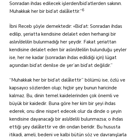
Sonradan ihdas edilecek işlerden/bid’atlerden sakının.
6
Muhakkak her bir bid’at dalâlettir.”
İbni Receb şöyle demektedir: «Bid’at: Sonradan ihdas
edilip, şeriatta kendisine delalet eden herhangi bir
aslın/delilin bulunmadığı her şeydir. Fakat şeriattan
kendisine delalet eden bir aslın/delilin bulunduğu şeyler
ise, her ne kadar (sonradan ihdas edildiği için) lügat
açısından bid’at denilse de şer’an bid’at değildir.”
“Muhakkak her bir bid’at dalâlettir” bölümü ise, özlü ve
kapsayıcı sözlerden olup; hiçbir şey bunun haricinde
kalmaz. Bu, dinin temel kaidelerinden çok önemli ve
büyük bir kaidedir. Buna göre her kim bir şeyi ihdas
ederek, onu dine nispet edecek olur da dinde o şeyin
kendisine dayanacağı bir aslı/delili bulunmazsa; o ihdas
ettiği şey dalâlettir ve din ondan beridir. Bu hususta
itikadi, ameli, bedeni ve kalbi bütün söz ve davranışlarla