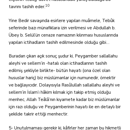
10
tavrını tashih eder.
Yine Bedir savaşında esirlere yapılan muâmele, Tebûk
seferinde bazı münafıklara izin verilmesi ve Abdullah b.
Übey b. Selül’ün cenaze namazının kılınması hususlarında
yapılan ictihadların tashih edilmesinde olduğu gibi…
Buradan çıkan açık sonuç şudur ki, Peygamber sallallahu
aleyhi ve sellem’in -hatalı olan ictihadlarının tashih
edilmiş şekliyle birlikte- bütün hayatı (ona özel olan
hususlar hariç) biz müslümanlar için numunedir, örnektir
ve bağlayıcıdır. Dolayısıyla Rasûlullah sallallahu aleyhi ve
sellem’in İslam’ı hâkim kılmak için takip etmiş olduğu
menhec, Allah Teâlâ’nın kıyamete kadar biz müslümanlar
için razı olduğu ve Peygamberinin hayatı ile en detaylı bir
şekilde takrir ettiği menhectir.
5- Unutulmaması gerekir ki, kâfirler her zaman bu hikmetli