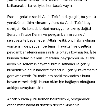
katlanarak artar ve iyice her tarafa yayılır.
Esasen şeriatın sahibi Allah Teâlâ olduğu gibi, bu şeriatı
yeryüzüne hâkim kılmanın yolunu da Allah Teâlâ beyan
etmiştir. Bu konuda bizleri muhayyer bırakmış değildir.
Şeriatını Kitab’ı Kerimi ve peygamberinin sünnet’i
seniyyesi ile beyan eden Allah Teâlâ, onu hâkim kılmanın
yöntemini de peygamberlerinin hayatları ve özellikle
peygamber efendimizin sireti ile ortaya koymuştur. İşte
bundan dolayı biz müslümanların, peygamber sallallahu
aleyhi ve sellem’in hayatını bütün safhaları ile çok iyi
bilmemiz ve onun hareket metodunu çok iyi kavramamız
gerekmektedir. Bu makalemizdeki maksadımız bunu
beyan etmek değil, bunun bizim için bağlayıcı olduğunu
açıklığa kavuşturmaktır.
Ancak burada şunu hemen belirtelim ki, peygamber
efendimizin hayatını gözden geçiren kimsenin