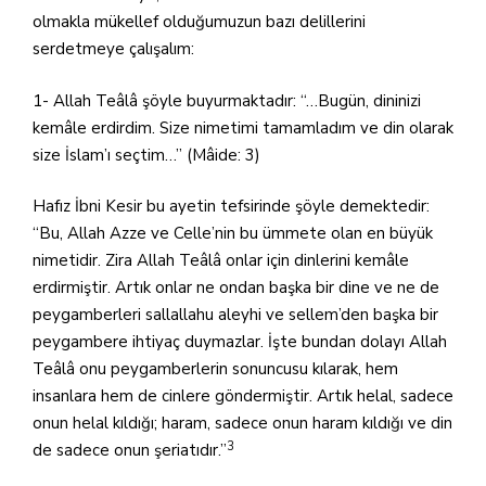
olmakla mükellef olduğumuzun bazı delillerini
serdetmeye çalışalım:
1- Allah Teâlâ şöyle buyurmaktadır: “…Bugün, dininizi
kemâle erdirdim. Size nimetimi tamamladım ve din olarak
size İslam’ı seçtim…” (Mâide: 3)
Hafız İbni Kesir bu ayetin tefsirinde şöyle demektedir:
“Bu, Allah Azze ve Celle’nin bu ümmete olan en büyük
nimetidir. Zira Allah Teâlâ onlar için dinlerini kemâle
erdirmiştir. Artık onlar ne ondan başka bir dine ve ne de
peygamberleri sallallahu aleyhi ve sellem’den başka bir
peygambere ihtiyaç duymazlar. İşte bundan dolayı Allah
Teâlâ onu peygamberlerin sonuncusu kılarak, hem
insanlara hem de cinlere göndermiştir. Artık helal, sadece
onun helal kıldığı; haram, sadece onun haram kıldığı ve din
3
de sadece onun şeriatıdır.”