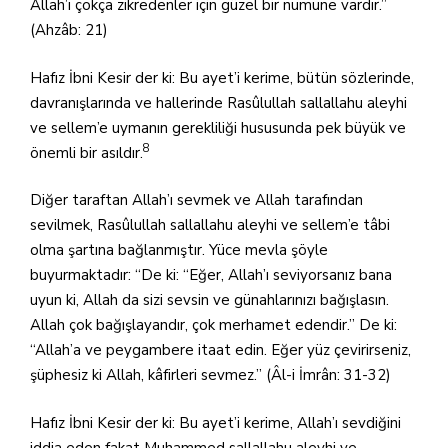
Allah’ı çokça zikredenler için güzel bir numune vardır.”
(Ahzâb: 21)
Hafız İbni Kesir der ki: Bu ayet’i kerime, bütün sözlerinde,
davranışlarında ve hallerinde Rasûlullah sallallahu aleyhi
ve sellem’e uymanın gerekliliği hususunda pek büyük ve
8
önemli bir asıldır.
Diğer taraftan Allah’ı sevmek ve Allah tarafından
sevilmek, Rasûlullah sallallahu aleyhi ve sellem’e tâbi
olma şartına bağlanmıştır. Yüce mevla şöyle
buyurmaktadır: “De ki: “Eğer, Allah’ı seviyorsanız bana
uyun ki, Allah da sizi sevsin ve günahlarınızı bağışlasın.
Allah çok bağışlayandır, çok merhamet edendir.” De ki:
“Allah’a ve peygambere itaat edin. Eğer yüz çevirirseniz,
şüphesiz ki Allah, kâfirleri sevmez.” (Âl-i İmrân: 31-32)
Hafız İbni Kesir der ki: Bu ayet’i kerime, Allah’ı sevdiğini
iddia eden fakat Muhammed sallallahu aleyhi ve