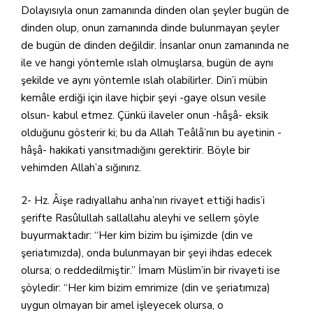
Dolayısıyla onun zamanında dinden olan şeyler bugün de
dinden olup, onun zamanında dinde bulunmayan şeyler
de bugün de dinden değildir. İnsanlar onun zamanında ne
ile ve hangi yöntemle ıslah olmuşlarsa, bugün de aynı
şekilde ve aynı yöntemle ıslah olabilirler. Din’i mübin
kemâle erdiği için ilave hiçbir şeyi -gaye olsun vesile
olsun- kabul etmez. Çünkü ilaveler onun -hâşâ- eksik
olduğunu gösterir ki; bu da Allah Teâlâ’nın bu ayetinin -
hâşâ- hakikati yansıtmadığını gerektirir. Böyle bir
vehimden Allah’a sığınırız.
2- Hz. Âişe radıyallahu anha’nın rivayet ettiği hadis’i
şerifte Rasûlullah sallallahu aleyhi ve sellem şöyle
buyurmaktadır: “Her kim bizim bu işimizde (din ve
şeriatımızda), onda bulunmayan bir şeyi ihdas edecek
olursa; o reddedilmiştir.” İmam Müslim’in bir rivayeti ise
şöyledir: “Her kim bizim emrimize (din ve şeriatımıza)
uygun olmayan bir amel işleyecek olursa, o