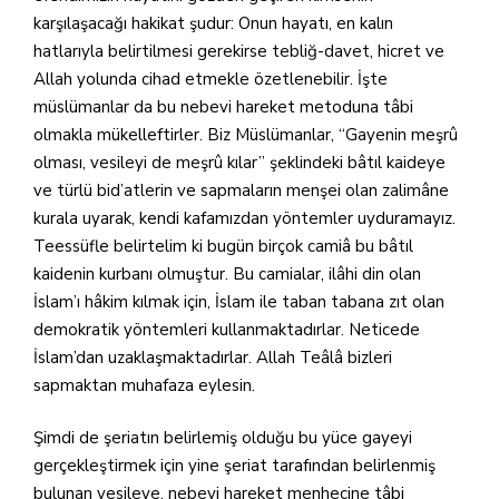
karşılaşacağı hakikat şudur: Onun hayatı, en kalın
hatlarıyla belirtilmesi gerekirse tebliğ-davet, hicret ve
Allah yolunda cihad etmekle özetlenebilir. İşte
müslümanlar da bu nebevi hareket metoduna tâbi
olmakla mükelleftirler. Biz Müslümanlar, “Gayenin meşrû
olması, vesileyi de meşrû kılar” şeklindeki bâtıl kaideye
ve türlü bid’atlerin ve sapmaların menşei olan zalimâne
kurala uyarak, kendi kafamızdan yöntemler uyduramayız.
Teessüfle belirtelim ki bugün birçok camiâ bu bâtıl
kaidenin kurbanı olmuştur. Bu camialar, ilâhi din olan
İslam’ı hâkim kılmak için, İslam ile taban tabana zıt olan
demokratik yöntemleri kullanmaktadırlar. Neticede
İslam’dan uzaklaşmaktadırlar. Allah Teâlâ bizleri
sapmaktan muhafaza eylesin.
Şimdi de şeriatın belirlemiş olduğu bu yüce gayeyi
gerçekleştirmek için yine şeriat tarafından belirlenmiş
bulunan vesileye, nebevi hareket menhecine tâbi