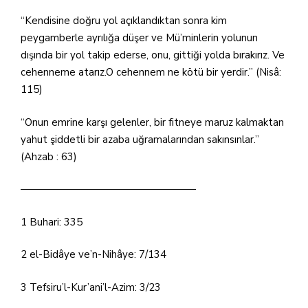
“Kendisine doğru yol açıklandıktan sonra kim
peygamberle ayrılığa düşer ve Mü’minlerin yolunun
dışında bir yol takip ederse, onu, gittiği yolda bırakırız. Ve
cehenneme atarız.O cehennem ne kötü bir yerdir.” (Nisâ:
115)
“Onun emrine karşı gelenler, bir fitneye maruz kalmaktan
yahut şiddetli bir azaba uğramalarından sakınsınlar.”
(Ahzab : 63)
—————————————————
1 Buhari: 335
2 el-Bidâye ve’n-Nihâye: 7/134
3 Tefsiru’l-Kur’ani’l-Azim: 3/23