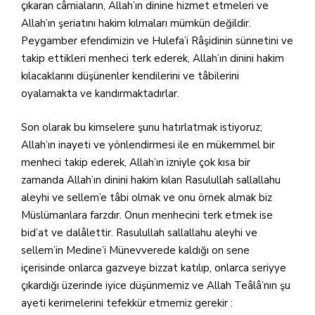
çıkaran câmiaların, Allah’ın dinine hizmet etmeleri ve
Allah’ın şeriatını hakim kılmaları mümkün değildir.
Peygamber efendimizin ve Hulefa’i Râşidinin sünnetini ve
takip ettikleri menheci terk ederek, Allah’ın dinini hakim
kılacaklarını düşünenler kendilerini ve tâbilerini
oyalamakta ve kandırmaktadırlar.
Son olarak bu kimselere şunu hatırlatmak istiyoruz;
Allah’ın inayeti ve yönlendirmesi ile en mükemmel bir
menheci takip ederek, Allah’ın izniyle çok kısa bir
zamanda Allah’ın dinini hakim kılan Rasulullah sallallahu
aleyhi ve sellem’e tâbi olmak ve onu örnek almak biz
Müslümanlara farzdır. Onun menhecini terk etmek ise
bid’at ve dalâlettir. Rasulullah sallallahu aleyhi ve
sellem’in Medine’i Münevverede kaldığı on sene
içerisinde onlarca gazveye bizzat katılıp, onlarca seriyye
çıkardığı üzerinde iyice düşünmemiz ve Allah Teâlâ’nın şu
ayeti kerimelerini tefekkür etmemiz gerekir :