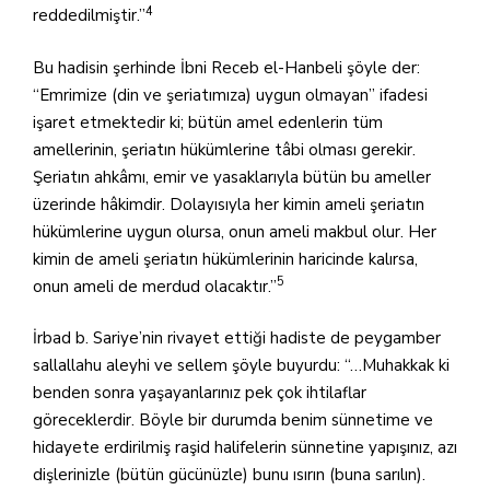
4
reddedilmiştir.”
Bu hadisin şerhinde İbni Receb el-Hanbeli şöyle der:
“Emrimize (din ve şeriatımıza) uygun olmayan” ifadesi
işaret etmektedir ki; bütün amel edenlerin tüm
amellerinin, şeriatın hükümlerine tâbi olması gerekir.
Şeriatın ahkâmı, emir ve yasaklarıyla bütün bu ameller
üzerinde hâkimdir. Dolayısıyla her kimin ameli şeriatın
hükümlerine uygun olursa, onun ameli makbul olur. Her
kimin de ameli şeriatın hükümlerinin haricinde kalırsa,
5
onun ameli de merdud olacaktır.”
İrbad b. Sariye’nin rivayet ettiği hadiste de peygamber
sallallahu aleyhi ve sellem şöyle buyurdu: “…Muhakkak ki
benden sonra yaşayanlarınız pek çok ihtilaflar
göreceklerdir. Böyle bir durumda benim sünnetime ve
hidayete erdirilmiş raşid halifelerin sünnetine yapışınız, azı
dişlerinizle (bütün gücünüzle) bunu ısırın (buna sarılın).