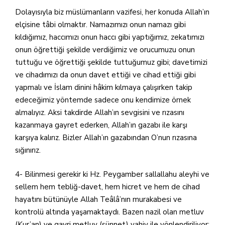
Dolayısıyla biz müslümanların vazifesi, her konuda Allah’ın
elçisine tâbi olmaktır. Namazımızı onun namazı gibi
kıldığımız, haccımızı onun haccı gibi yaptığımız, zekatımızı
onun öğrettiği şekilde verdiğimiz ve orucumuzu onun
tuttuğu ve öğrettiği şekilde tuttuğumuz gibi; davetimizi
ve cihadımızı da onun davet ettiği ve cihad ettiği gibi
yapmalı ve İslam dinini hâkim kılmaya çalışırken takip
edeceğimiz yöntemde sadece onu kendimize örnek
almalıyız. Aksi takdirde Allah’ın sevgisini ve rızasını
kazanmaya gayret ederken, Allah’ın gazabı ile karşı
karşıya kalırız. Bizler Allah’ın gazabından O’nun rızasına
sığınırız.
4- Bilinmesi gerekir ki Hz. Peygamber sallallahu aleyhi ve
sellem hem tebliğ-davet, hem hicret ve hem de cihad
hayatını bütünüyle Allah Teâlâ’nın murakabesi ve
kontrolü altında yaşamaktaydı. Bazen nazil olan metluv
(Kur’an) ve gayri metluv (sünnet) vahiy ile yönlendiriliyor;