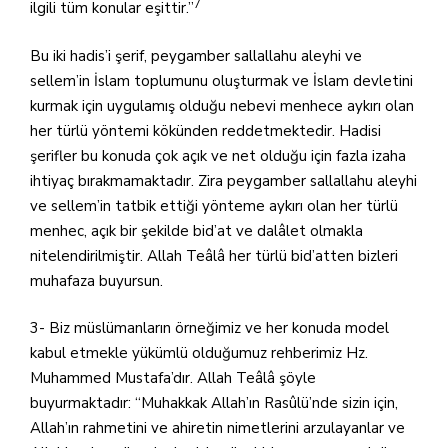
7
ilgili tüm konular eşittir.”
Bu iki hadis’i şerif, peygamber sallallahu aleyhi ve
sellem’in İslam toplumunu oluşturmak ve İslam devletini
kurmak için uygulamış olduğu nebevi menhece aykırı olan
her türlü yöntemi kökünden reddetmektedir. Hadisi
şerifler bu konuda çok açık ve net olduğu için fazla izaha
ihtiyaç bırakmamaktadır. Zira peygamber sallallahu aleyhi
ve sellem’in tatbik ettiği yönteme aykırı olan her türlü
menhec, açık bir şekilde bid’at ve dalâlet olmakla
nitelendirilmiştir. Allah Teâlâ her türlü bid’atten bizleri
muhafaza buyursun.
3- Biz müslümanların örneğimiz ve her konuda model
kabul etmekle yükümlü olduğumuz rehberimiz Hz.
Muhammed Mustafa’dır. Allah Teâlâ şöyle
buyurmaktadır: “Muhakkak Allah’ın Rasûlü’nde sizin için,
Allah’ın rahmetini ve ahiretin nimetlerini arzulayanlar ve