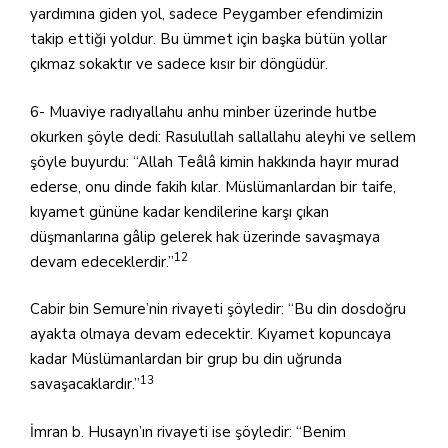
yardımına giden yol, sadece Peygamber efendimizin
takip ettiği yoldur. Bu ümmet için başka bütün yollar
çıkmaz sokaktır ve sadece kısır bir döngüdür.
6- Muaviye radıyallahu anhu minber üzerinde hutbe
okurken şöyle dedi: Rasulullah sallallahu aleyhi ve sellem
şöyle buyurdu: “Allah Teâlâ kimin hakkında hayır murad
ederse, onu dinde fakih kılar. Müslümanlardan bir taife,
kıyamet gününe kadar kendilerine karşı çıkan
düşmanlarına gâlip gelerek hak üzerinde savaşmaya
12
devam edeceklerdir.”
Cabir bin Semure’nin rivayeti şöyledir: “Bu din dosdoğru
ayakta olmaya devam edecektir. Kıyamet kopuncaya
kadar Müslümanlardan bir grup bu din uğrunda
13
savaşacaklardır.”
İmran b. Husayn’ın rivayeti ise şöyledir: “Benim