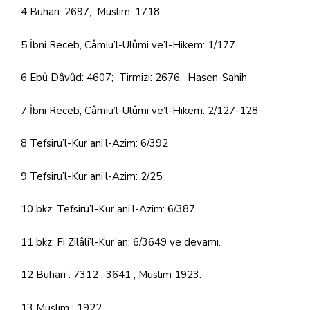
4 Buhari: 2697; Müslim: 1718
5 İbni Receb, Câmiu’l-Ulûmi ve’l-Hikem: 1/177
6 Ebû Dâvûd: 4607; Tirmizi: 2676. Hasen-Sahih
7 İbni Receb, Câmiu’l-Ulûmi ve’l-Hikem: 2/127-128
8 Tefsiru’l-Kur’ani’l-Azim: 6/392
9 Tefsiru’l-Kur’ani’l-Azim: 2/25
10 bkz: Tefsiru’l-Kur’ani’l-Azim: 6/387
11 bkz: Fi Zilâli’l-Kur’an: 6/3649 ve devamı.
12 Buhari : 7312 , 3641 ; Müslim 1923.
13 Müslim : 1922