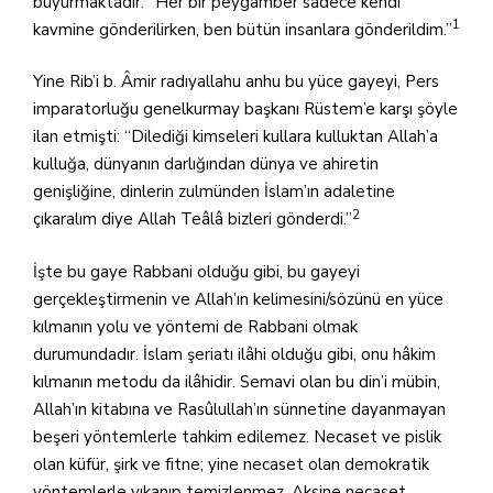
buyurmaktadır: “Her bir peygamber sadece kendi
1
kavmine gönderilirken, ben bütün insanlara gönderildim.”
Yine Rib’i b. Âmir radıyallahu anhu bu yüce gayeyi, Pers
imparatorluğu genelkurmay başkanı Rüstem’e karşı şöyle
ilan etmişti: “Dilediği kimseleri kullara kulluktan Allah’a
kulluğa, dünyanın darlığından dünya ve ahiretin
genişliğine, dinlerin zulmünden İslam’ın adaletine
2
çıkaralım diye Allah Teâlâ bizleri gönderdi.”
İşte bu gaye Rabbani olduğu gibi, bu gayeyi
gerçekleştirmenin ve Allah’ın kelimesini/sözünü en yüce
kılmanın yolu ve yöntemi de Rabbani olmak
durumundadır. İslam şeriatı ilâhi olduğu gibi, onu hâkim
kılmanın metodu da ilâhidir. Semavi olan bu din’i mübin,
Allah’ın kitabına ve Rasûlullah’ın sünnetine dayanmayan
beşeri yöntemlerle tahkim edilemez. Necaset ve pislik
olan küfür, şirk ve fitne; yine necaset olan demokratik
yöntemlerle yıkanıp temizlenmez. Aksine necaset