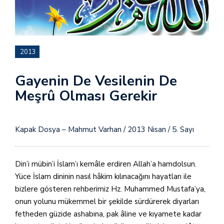
2013
Gayenin De Vesilenin De
Meşrû Olması Gerekir
Kapak Dosya – Mahmut Varhan / 2013 Nisan / 5. Sayı
Din’i mübin’i İslam’ı kemâle erdiren Allah’a hamdolsun.
Yüce İslam dininin nasıl hâkim kılınacağını hayatları ile
bizlere gösteren rehberimiz Hz. Muhammed Mustafa’ya,
onun yolunu mükemmel bir şekilde sürdürerek diyarları
fetheden güzide ashabına, pak âline ve kıyamete kadar