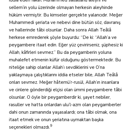
sellem’in yolu üzerinde olmayan herkesin aleyhinde
hüküm vermiştir. Bu kimseler gerçekte yalancıdır. Meğer
Muhammedi şeriata ve nebevi dine bütün söz, davranış
ve hallerinde tâbi olsunlar. Daha sonra Allah Teâlâ
herkese emrederek şöyle buyurdu: “De ki: “Allah’a ve
peygambere itaat edin. Eğer yüz çevirirseniz, şüphesiz ki
Allah, kâfirleri sevmez.” Bu da peygamberin yoluna
muhalefet etmenin küfür olduğunu göstermektedir. Bu
niteliğe sahip olanlar Allah’ı sevdiklerini ve O’na
yaklaşmaya çalıştıklarını iddia etseler bile, Allah Teâlâ
onları sevmez. Meğer hâtemü’r-rusül, Allah’ın insanlara
ve cinlere gönderdiği elçisi olan ümmi peygambere tâbi
olsunlar. O öyle bir peygamberdir ki, şayet nebiler,
rasuller ve hatta onlardan ulu’l-azm olan peygamberler
dahi onun zamanında yaşasalardı; ona tâbi olmak, ona
itaat etmek ve onun şeriatına uymaktan başka
9
seçenekleri olmazdı.