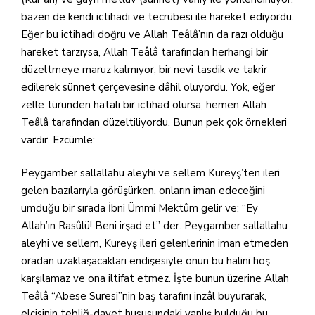
bazen de kendi ictihadı ve tecrübesi ile hareket ediyordu.
Eğer bu ictihadı doğru ve Allah Teâlâ’nın da razı olduğu
hareket tarzıysa, Allah Teâlâ tarafından herhangi bir
düzeltmeye maruz kalmıyor, bir nevi tasdik ve takrir
edilerek sünnet çerçevesine dâhil oluyordu. Yok, eğer
zelle türünden hatalı bir ictihad olursa, hemen Allah
Teâlâ tarafından düzeltiliyordu. Bunun pek çok örnekleri
vardır. Ezcümle:
Peygamber sallallahu aleyhi ve sellem Kureyş’ten ileri
gelen bazılarıyla görüşürken, onların iman edeceğini
umduğu bir sırada İbni Ümmi Mektûm gelir ve: “Ey
Allah’ın Rasûlü! Beni irşad et” der. Peygamber sallallahu
aleyhi ve sellem, Kureyş ileri gelenlerinin iman etmeden
oradan uzaklaşacakları endişesiyle onun bu halini hoş
karşılamaz ve ona iltifat etmez. İşte bunun üzerine Allah
Teâlâ “Abese Suresi”nin baş tarafını inzâl buyurarak,
elçisinin tebliğ-davet hususundaki yanlış bulduğu bu