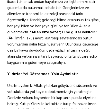
ibadettir, ancak ondan hayatımıza ve ilişkilerimize dair
çıkarımlarda bulunmak cehalettir. Gençlerimize ve
ailemize astronomi ile astroloji arasındaki farkı
öğretmeliyiz. İkincisi; geleceği bilme arzusunun tek şifası,
her şeyi bilen ve her şeye gücü yeten Yüce Allah’a
güvenmektir.
“Allah bize yeter; O ne güzel vekildir.”
(Âl-i İmrân, 173) ayeti, astroloji sayfalarındaki bütün
yorumlardan daha fazla huzur verir. Üçüncüsü, geleceğe
dair bir kaygı duyduğumuzda yıldız haritasına değil,
alanında yetkin insanlara başvurup onlarla istişare edip
kaygılarımızı gidermeye çalışmalıyız.
Yıldızlar Yol Göstermez, Yolu Aydınlatır
Unutmayalım ki Allah, yıldızları gökyüzünü süslemek ve
yolculuklarda yol tayin edebilmemiz için yaratmıştır.
Denizde yolunu kaybeden bir kaptanın pusula niyetine
baktığı Kutup Yıldızı ile koltukta oturup fal bakan insan