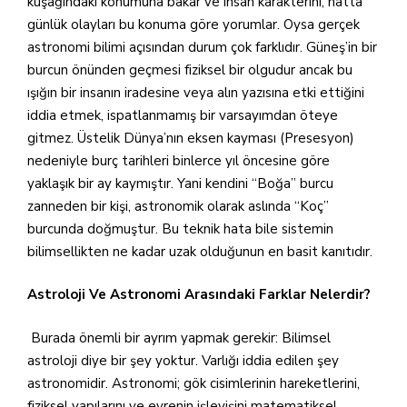
kuşağındaki konumuna bakar ve insan karakterini, hatta
günlük olayları bu konuma göre yorumlar. Oysa gerçek
astronomi bilimi açısından durum çok farklıdır. Güneş’in bir
burcun önünden geçmesi fiziksel bir olgudur ancak bu
ışığın bir insanın iradesine veya alın yazısına etki ettiğini
iddia etmek, ispatlanmamış bir varsayımdan öteye
gitmez. Üstelik Dünya’nın eksen kayması (Presesyon)
nedeniyle burç tarihleri binlerce yıl öncesine göre
yaklaşık bir ay kaymıştır. Yani kendini “Boğa” burcu
zanneden bir kişi, astronomik olarak aslında “Koç”
burcunda doğmuştur. Bu teknik hata bile sistemin
bilimsellikten ne kadar uzak olduğunun en basit kanıtıdır.
Astroloji Ve Astronomi Arasındaki Farklar Nelerdir?
Burada önemli bir ayrım yapmak gerekir: Bilimsel
astroloji diye bir şey yoktur. Varlığı iddia edilen şey
astronomidir. Astronomi; gök cisimlerinin hareketlerini,
fiziksel yapılarını ve evrenin işleyişini matematiksel