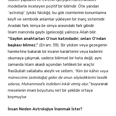
modellerle inceleyen pozitif bir bilimdir. Öte yandan
“astroloji” (yıldız falcılığı), bu gök cisimlerinin konumlarına
keyfi ve sembolik anlamlar yükleyen bir inanç sistemidir.
Aradaki fark, kimya ile simya arasındaki fark gibidir.
İslam inancında gaybı (geleceği) yalnızca Allah bilir.
“Gaybın anahtarları O’nun katındadır; onları O’ndan
başkası bilmez.”
(En’am, 59). Bir yıldızın veya gezegenin
hareketine bakarak bir insanın karakterini veya kaderini
okumaya çalışmak, sadece bilimsel bir hata değil, aynı
zamanda İslam akaidi açısından tehlikeli bir araçtır.
Rasûlullah sallallahu aleyhi ve sellem,
“Kim bir kâhin veya
müneccime (astroloğa) gider de onun söylediklerini tasdik
ederse, Muhammed’e indirileni inkâr etmiş olur.”
buyurarak
meselenin imani boyutunu net bir şekilde ortaya
koymuştur.
İnsan Neden Astrolojiye İnanmak İster?