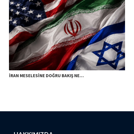
İRAN MESELESINE DOĞRU BAKIŞ NE…
“