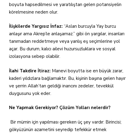
boyuta hapsedilmesi ve yaratılıştan gelen potansiyelin
körelmesine neden olur.
İlişkilerde Yargısız İnfaz:
“Aslan burcuyla Yay burcu
anlaşır ama Akrep’le anlaşamaz.” gibi ön yargılar, insanları
tanımadan reddetmeye veya yanlış eş seçimlerine yol
açar. Bu durum, kalıcı ailevi huzursuzluklara ve sosyal
izolasyona sebep olabilir.
İlahi Takdire İtiraz:
Manevi boyutta ise en büyük zarar,
kaderi yıldızlara bağlamaktır. Bu, kişinin başına gelen hayır
ve şerrin Allah’tan geldiği inancını zedeler, tevekkül
duygusunu yok eder.
Ne Yapmak Gerekiyor? Çözüm Yolları nelerdir?
Bir mümin için yapılması gereken üç şey vardır: Birincisi;
gökyüzünün azametini seyredip tefekkür etmek