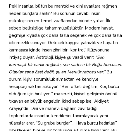
Peki insanlar, bütün bu mantıki ve dini uyarılara rağmen
neden burçlara sarılır? Bu sorunun cevabı insan
psikolojisinin en temel zaaflarından birinde yatar: İlk
sebep belirsizliğe tahammülsüzlüktür. Modern hayat,
geçmişe kıyasla çok daha fazla seçenek ve çok daha fazla
bilinmezlik sunuyor. Gelecek kaygısı, yalnızlık ve hayatın
karmaşası içinde insan zihni bir “kontrol” illüzyonuna
ihtiyaç duyar. Astroloji, kişiye şu vaadi verir:
“Sen
karmaşık bir varlık değilsin, sen sadece bir Boğa burcusun.
Olaylar sana özel değil, şu an Merkür retrosu var.”
Bu
durum, kişiyi sorumluluk almaktan ve kendiyle
hesaplaşmaktan alıkoyar. “Ben öfkeli değilim, Koç burcu
olduğum için hırslıyım.” mazereti, kişisel gelişimin önünü
tıkayan en büyük engeldir. İkinci sebep ise “Aidiyet
Arayışı”dır. Dini ve manevi bağların zayıfladığı
toplumlarda insanlar, kendilerini tanımlayacak yeni
nüanslar arar. “Su grubu burçlar”, “Hava burcu kadınları”
gibi klişeler, bireye bir topluluğa ait olma hissi verir. Bu