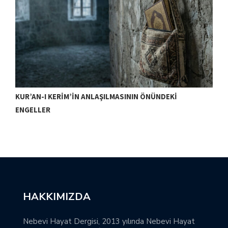
KUR’AN-I KERIM’IN ANLAŞILMASININ ÖNÜNDEKI
T
ENGELLER
HAKKIMIZDA
Nebevi Hayat Dergisi, 2013 yılında Nebevi Hayat