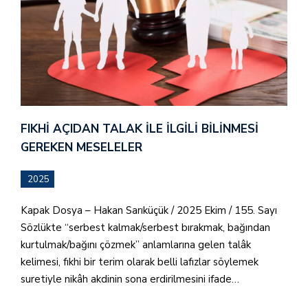
FIKHI AÇIDAN TALAK İLE İLGILI BILINMESI
GEREKEN MESELELER
2025
Kapak Dosya – Hakan Sarıküçük / 2025 Ekim / 155. Sayı
Sözlükte “serbest kalmak/serbest bırakmak, bağından
kurtulmak/bağını çözmek” anlamlarına gelen talâk
kelimesi, fıkhi bir terim olarak belli lafızlar söylemek
suretiyle nikâh akdinin sona erdirilmesini ifade…