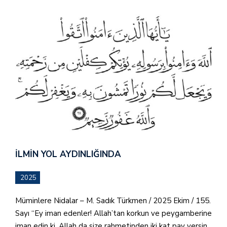
İLMIN YOL AYDINLIĞINDA
2025
Müminlere Nidalar – M. Sadık Türkmen / 2025 Ekim / 155.
Sayı “Ey iman edenler! Allah’tan korkun ve peygamberine
iman edin ki, Allah da size rahmetinden iki kat pay versin.