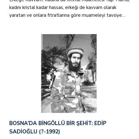
kadını kristal kadar hassas, erkeği de kavvam olarak
yaratan ve onlara fıtratlarına göre muameleyi tavsiye…
BOSNA’DA BINGÖLLÜ BIR ŞEHIT: EDIP
SADIOĞLU (?-1992)